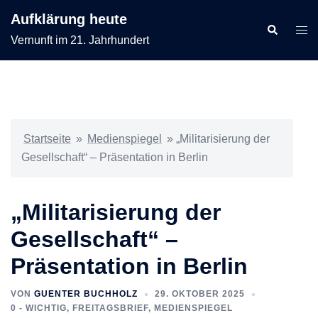
Zum
Aufklärung heute
Inhalt
Suche
Men
Vernunft im 21. Jahrhundert
springen
ums
Startseite
»
Medienspiegel
»
„Militarisierung der
Gesellschaft“ – Präsentation in Berlin
„Militarisierung der
Gesellschaft“ –
Präsentation in Berlin
VON
GUENTER BUCHHOLZ
29. OKTOBER 2025
0 - WICHTIG
,
FREITAGSBRIEF
,
MEDIENSPIEGEL