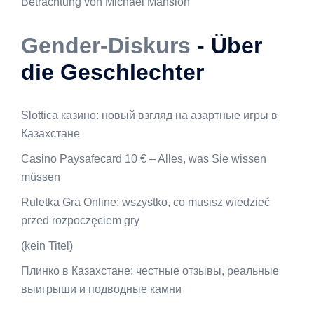
Betrachtung von Michael Mansion
Gender-Diskurs
- Über
die Geschlechter
Slottica казино: новый взгляд на азартные игры в
Казахстане
Casino Paysafecard 10 € – Alles, was Sie wissen
müssen
Ruletka Gra Online: wszystko, co musisz wiedzieć
przed rozpoczęciem gry
(kein Titel)
Плинко в Казахстане: честные отзывы, реальные
выигрыши и подводные камни