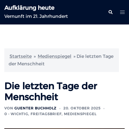
Zum
Aufklärung heute
Inhalt
Suche
Me
Vernunft im 21. Jahrhundert
springen
ums
Startseite
»
Medienspiegel
»
Die letzten Tage
der Menschheit
Die letzten Tage der
Menschheit
VON
GUENTER BUCHHOLZ
20. OKTOBER 2025
0 - WICHTIG
,
FREITAGSBRIEF
,
MEDIENSPIEGEL