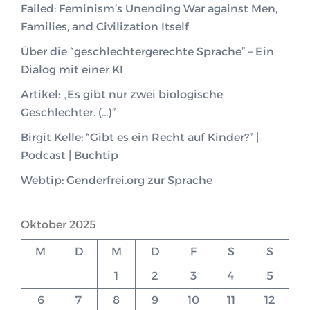
Failed: Feminism’s Unending War against Men,
Families, and Civilization Itself
Über die “geschlechtergerechte Sprache” – Ein
Dialog mit einer KI
Artikel: „Es gibt nur zwei biologische
Geschlechter. (…)”
Birgit Kelle: “Gibt es ein Recht auf Kinder?” |
Podcast | Buchtip
Webtip: Genderfrei.org zur Sprache
Oktober 2025
M
D
M
D
F
S
S
1
2
3
4
5
6
7
8
9
10
11
12