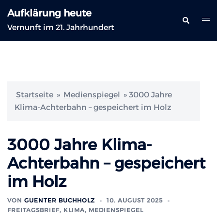
Zum
Aufklärung heute
Inhalt
Suche
Me
Vernunft im 21. Jahrhundert
springen
ums
Startseite
»
Medienspiegel
»
3000 Jahre
Klima-Achterbahn – gespeichert im Holz
3000 Jahre Klima-
Achterbahn – gespeichert
im Holz
VON
GUENTER BUCHHOLZ
10. AUGUST 2025
FREITAGSBRIEF
,
KLIMA
,
MEDIENSPIEGEL