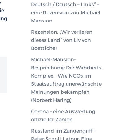
e
Deutsch / Deutsch – Links“ –
ie
eine Rezension von Michael
ung
Mansion
Rezension: „Wir verlieren
dieses Land“ von Liv von
Boetticher
Michael-Mansion-
Besprechung: Der Wahrheits-
Komplex – Wie NGOs im
Staatsauftrag unerwünschte
Meinungen bekämpfen
(Norbert Häring)
Corona – eine Auswertung
offizieller Zahlen
Russland im Zangengriff –
Peter Scholl-Latour. Eine