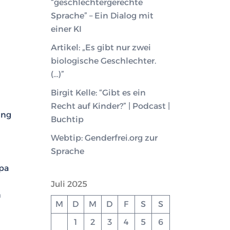
“geschlechtergerechte
Sprache” – Ein Dialog mit
einer KI
Artikel: „Es gibt nur zwei
biologische Geschlechter.
(…)”
Birgit Kelle: “Gibt es ein
Recht auf Kinder?” | Podcast |
ing
Buchtip
Webtip: Genderfrei.org zur
Sprache
opa
Juli 2025
n
M
D
M
D
F
S
S
1
2
3
4
5
6