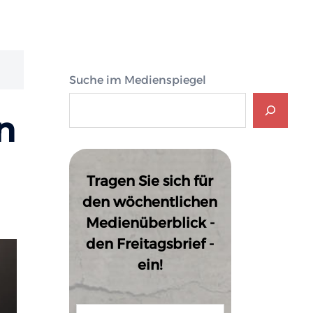
Suche im Medienspiegel
n
Tragen Sie sich für
den wöchentlichen
Medienüberblick -
den Freitagsbrief -
ein!