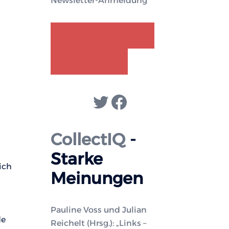
Newsletter-Anmeldung
GENDER-DISKURS
COLLECTIQ
Twitter
Facebook
CollectIQ
-
Starke
ich
Meinungen
Pauline Voss und Julian
de
Reichelt (Hrsg.): „Links –