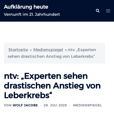
Zum
Aufklärung heute
Inhalt
Suche
Me
Vernunft im 21. Jahrhundert
springen
ums
Startseite
»
Medienspiegel
»
ntv: „Experten
sehen drastischen Anstieg von Leberkrebs“
ntv: „Experten sehen
drastischen Anstieg von
Leberkrebs“
VON
WOLF JACOBS
29. JULI 2025
MEDIENSPIEGEL