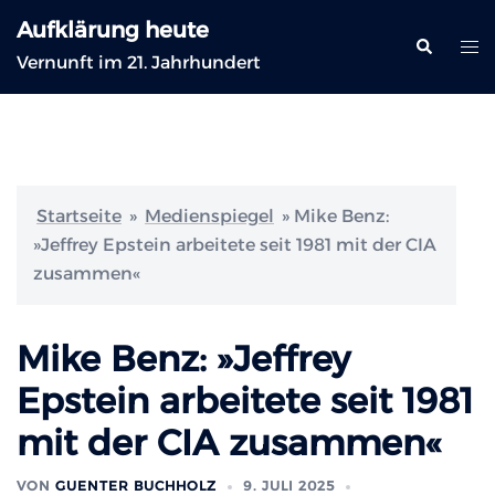
Zum
Aufklärung heute
Inhalt
Suche
Me
Vernunft im 21. Jahrhundert
springen
ums
Startseite
»
Medienspiegel
»
Mike Benz:
»Jeffrey Epstein arbeitete seit 1981 mit der CIA
zusammen«
Mike Benz: »Jeffrey
Epstein arbeitete seit 1981
mit der CIA zusammen«
VON
GUENTER BUCHHOLZ
9. JULI 2025