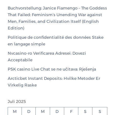
Buchvorstellung: Janice Fiamengo – The Goddess
That Failed: Feminism’s Unending War against
Men, Families, and Civilization Itself (English
Edition)
Politique de confidentialité des données Stake
en langage simple
Nvcasino-ro Verificarea Adresei: Dovezi
Acceptabile
PSK casino Live Chat se ne učitava: Rješenja
Arcticbet Instant Deposits: Hvilke Metoder Er
Virkelig Raske
Juli 2025
M
D
M
D
F
S
S