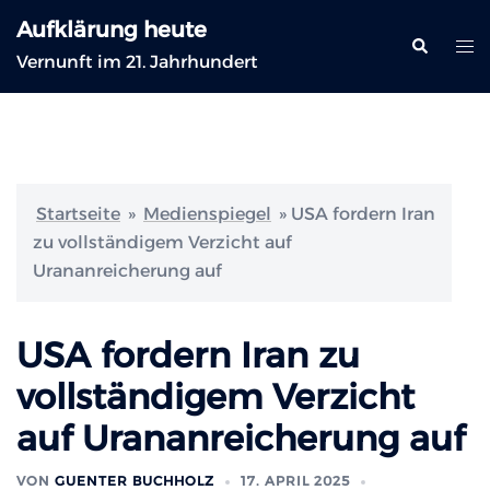
Zum
Aufklärung heute
Inhalt
Suche
Me
Vernunft im 21. Jahrhundert
springen
ums
Startseite
»
Medienspiegel
»
USA fordern Iran
zu vollständigem Verzicht auf
Urananreicherung auf
USA fordern Iran zu
vollständigem Verzicht
auf Urananreicherung auf
VON
GUENTER BUCHHOLZ
17. APRIL 2025