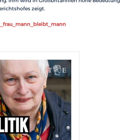
g. Ihm wird in Großbritannien hohe Bedeutung
richtshofes zeigt.
ibt_frau_mann_bleibt_mann