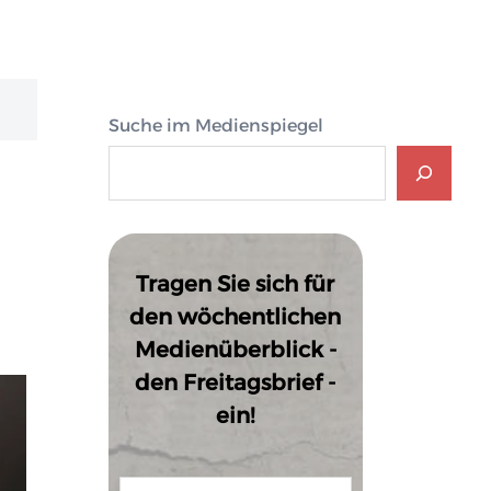
Suche im Medienspiegel
Tragen Sie sich für
den wöchentlichen
Medienüberblick -
den Freitagsbrief -
ein!