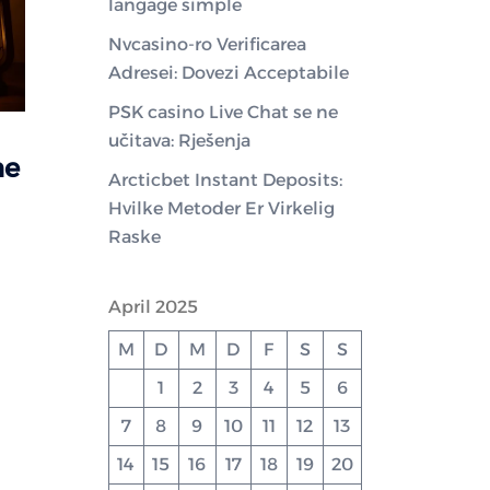
langage simple
Nvcasino-ro Verificarea
Adresei: Dovezi Acceptabile
PSK casino Live Chat se ne
učitava: Rješenja
he
Arcticbet Instant Deposits:
Hvilke Metoder Er Virkelig
Raske
April 2025
M
D
M
D
F
S
S
1
2
3
4
5
6
7
8
9
10
11
12
13
14
15
16
17
18
19
20