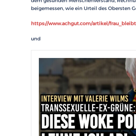
dem gesunden Menschenverstand, Rechnun
beigemessen, wie ein Urteil des Obersten Ge
https://www.achgut.com/artikel/frau_ble
und