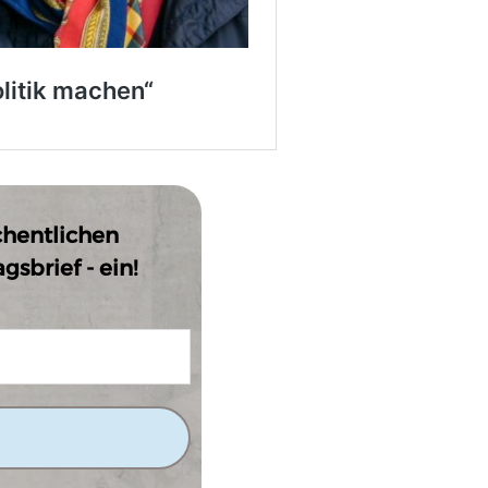
chentlichen
sbrief - ein!