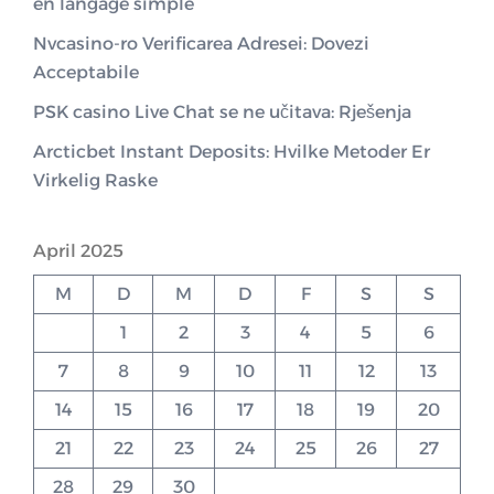
en langage simple
Nvcasino-ro Verificarea Adresei: Dovezi
Acceptabile
PSK casino Live Chat se ne učitava: Rješenja
Arcticbet Instant Deposits: Hvilke Metoder Er
Virkelig Raske
April 2025
M
D
M
D
F
S
S
1
2
3
4
5
6
7
8
9
10
11
12
13
14
15
16
17
18
19
20
21
22
23
24
25
26
27
28
29
30