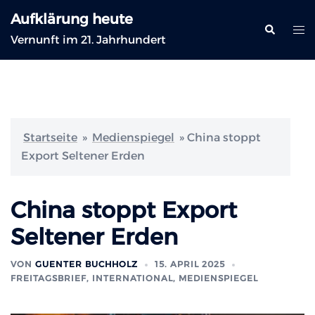
Zum
Aufklärung heute
Inhalt
Suche
Me
Vernunft im 21. Jahrhundert
springen
ums
Startseite
»
Medienspiegel
»
China stoppt
Export Seltener Erden
China stoppt Export
Seltener Erden
VON
GUENTER BUCHHOLZ
15. APRIL 2025
FREITAGSBRIEF
,
INTERNATIONAL
,
MEDIENSPIEGEL