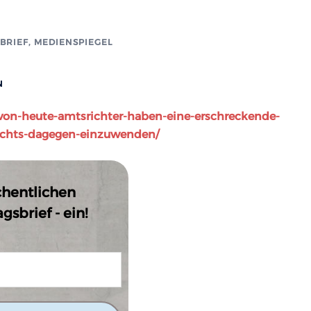
BRIEF
,
MEDIENSPIEGEL
N
zi-von-heute-amtsrichter-haben-eine-erschreckende-
ichts-dagegen-einzuwenden/
chentlichen
sbrief - ein!