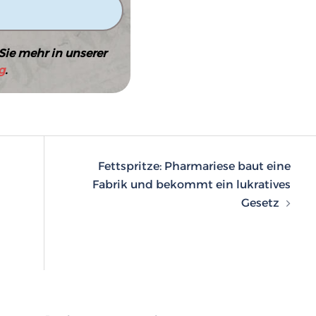
Sie mehr in unserer
g
.
n
Fettspritze: Pharmariese baut eine
Fabrik und bekommt ein lukratives
Gesetz