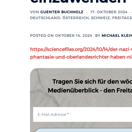
VON
GUENTER BUCHHOLZ
17. OKTOBER 2024
DEUTSCHLAND, ÖSTERREICH, SCHWEIZ
,
FREITAGS
POSTED ON
OKTOBER 14, 2024
BY
MICHAEL KLEI
https://sciencefiles.org/2024/10/14/der-na
phantasie-und-oberlandesrichter-haben-n
Tragen Sie sich für den wö
Medienüberblick - den Freitag