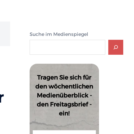
Suche im Medienspiegel
Tragen Sie sich für
den wöchentlichen
r
Medienüberblick -
den Freitagsbrief -
ein!