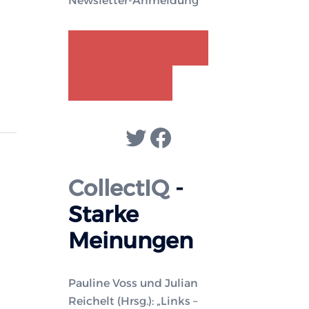
Newsletter-Anmeldung
GENDER-DISKURS
COLLECTIQ
Twitter
Facebook
CollectIQ
-
Starke
Meinungen
Pauline Voss und Julian
Reichelt (Hrsg.): „Links –