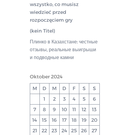
wszystko, co musisz
wiedzieć przed
rozpoczęciem gry
(kein Titel)
Плинко в Казахстане: честные
отзывы, реальные выигрыши
и подводные камни
Oktober 2024
M
D
M
D
F
S
S
1
2
3
4
5
6
7
8
9
10
11
12
13
14
15
16
17
18
19
20
21
22
23
24
25
26
27