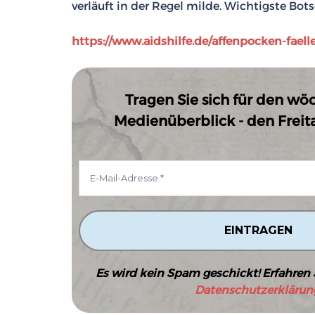
verläuft in der Regel milde. Wichtigste Bo
https://www.aidshilfe.de/affenpocken-faell
Tragen Sie sich für den wö
Medienüberblick - den Freitag
Es wird kein Spam geschickt! Erfahren 
Datenschutzerklärun