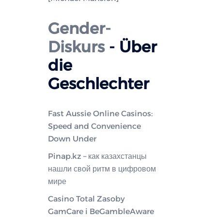
Gender-
Diskurs
- Über
die
Geschlechter
Fast Aussie Online Casinos:
Speed and Convenience
Down Under
Pinap.kz – как казахстанцы
нашли свой ритм в цифровом
мире
Casino Total Zasoby
GamCare i BeGambleAware