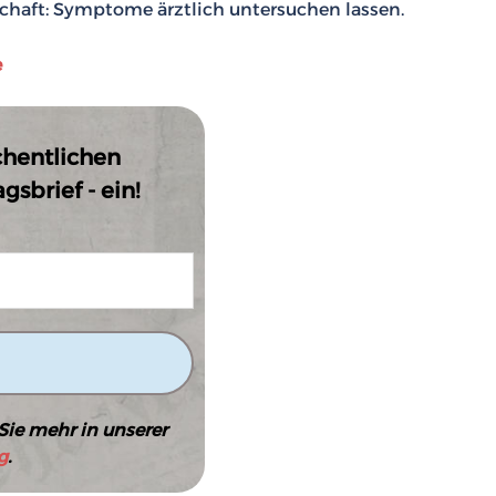
tschaft: Symptome ärztlich untersuchen lassen.
e
chentlichen
sbrief - ein!
Sie mehr in unserer
g
.