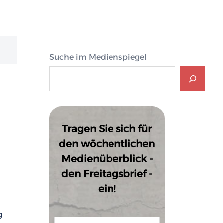
Suche im Medienspiegel
Tragen Sie sich für
den wöchentlichen
Medienüberblick -
den Freitagsbrief -
ein!
g