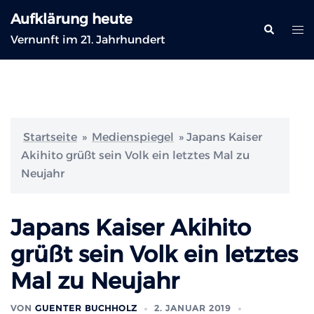
Zum
Aufklärung heute
Inhalt
Suche
Me
Vernunft im 21. Jahrhundert
springen
ums
Startseite
»
Medienspiegel
»
Japans Kaiser
Akihito grüßt sein Volk ein letztes Mal zu
Neujahr
Japans Kaiser Akihito
grüßt sein Volk ein letztes
Mal zu Neujahr
VON
GUENTER BUCHHOLZ
2. JANUAR 2019