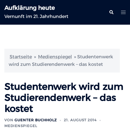
Zum
Aufklärung heute
Inhalt
Suche
Me
Vernunft im 21. Jahrhundert
springen
ums
Startseite
»
Medienspiegel
»
Studentenwerk
wird zum Studierendenwerk – das kostet
Studentenwerk wird zum
Studierendenwerk – das
kostet
VON
GUENTER BUCHHOLZ
21. AUGUST 2014
MEDIENSPIEGEL