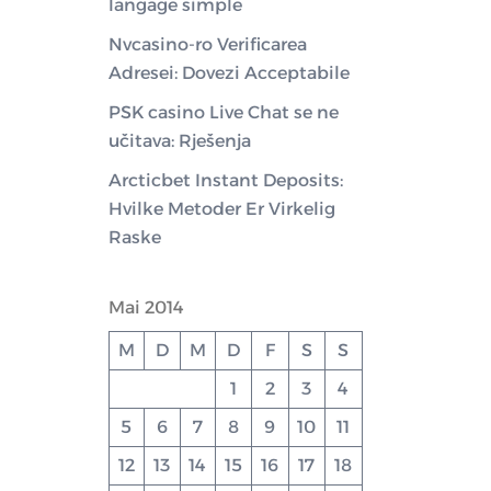
langage simple
Nvcasino-ro Verificarea
Adresei: Dovezi Acceptabile
PSK casino Live Chat se ne
učitava: Rješenja
Arcticbet Instant Deposits:
Hvilke Metoder Er Virkelig
Raske
Mai 2014
M
D
M
D
F
S
S
1
2
3
4
5
6
7
8
9
10
11
12
13
14
15
16
17
18