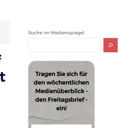
Suche im Medienspiegel
f
t
Tragen Sie sich für
den wöchentlichen
Medienüberblick -
den Freitagsbrief -
ein!