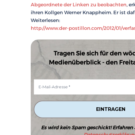
Abgeordnete der Linken zu beobachten
, e
ihren Kollgen Werner Knappheim. Er ist daf
Weiterlesen:
http://www.der-postillon.com/2012/01/verf
Tragen Sie sich für den wö
Medienüberblick - den Freitag
Es wird kein Spam geschickt! Erfahren 
Datenschutzerklärun