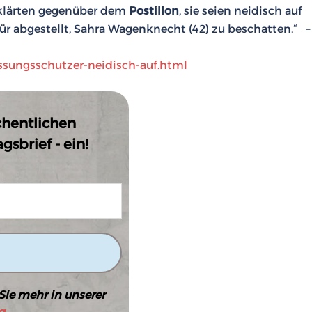
rklärten gegenüber dem
Postillon
, sie seien neidisch auf
ür abgestellt, Sahra Wagenknecht (42) zu beschatten.“ 
assungsschutzer-neidisch-auf.html
chentlichen
sbrief - ein!
Sie mehr in unserer
g
.