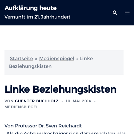
Zum
Aufklärung heute
Inhalt
Suche
Me
Vernunft im 21. Jahrhundert
springen
ums
Startseite
»
Medienspiegel
»
Linke
Beziehungskisten
Linke Beziehungskisten
VON
GUENTER BUCHHOLZ
10. MAI 2014
MEDIENSPIEGEL
Von
Professor Dr. Sven Reichardt
„Als die Achtundsechziger sich daranmachten, das