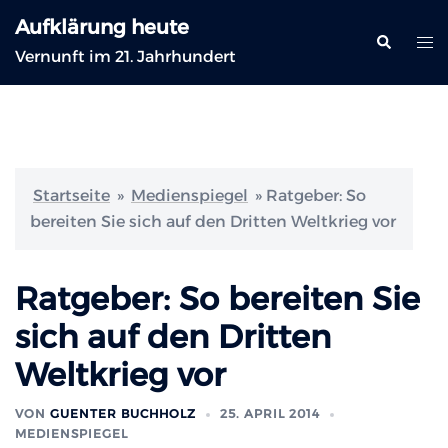
Zum
Aufklärung heute
Inhalt
Suche
Me
Vernunft im 21. Jahrhundert
springen
ums
Startseite
»
Medienspiegel
»
Ratgeber: So
bereiten Sie sich auf den Dritten Weltkrieg vor
Ratgeber: So bereiten Sie
sich auf den Dritten
Weltkrieg vor
VON
GUENTER BUCHHOLZ
25. APRIL 2014
MEDIENSPIEGEL