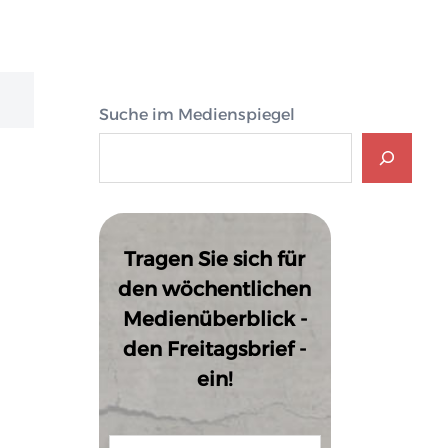
Suche im Medienspiegel
Tragen Sie sich für
den wöchentlichen
Medienüberblick -
den Freitagsbrief -
ein!