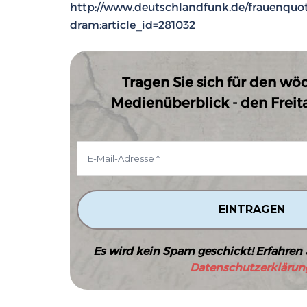
http://www.deutschlandfunk.de/frauenquote
dram:article_id=281032
Tragen Sie sich für den wö
Medienüberblick - den Freitag
Es wird kein Spam geschickt! Erfahren 
Datenschutzerklärun