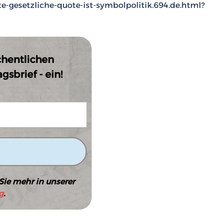
-gesetzliche-quote-ist-symbolpolitik.694.de.html?
chentlichen
sbrief - ein!
Sie mehr in unserer
g
.