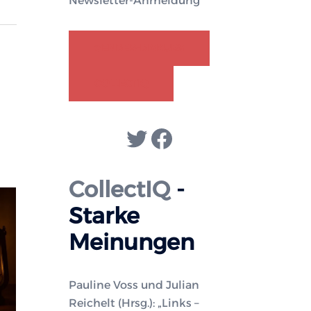
Newsletter-Anmeldung
GENDER-DISKURS
COLLECTIQ
Twitter
Facebook
CollectIQ
-
Starke
Meinungen
Pauline Voss und Julian
Reichelt (Hrsg.): „Links –