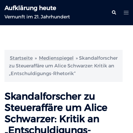
Zum
Aufklärung heute
Inhalt
Suche
Me
Vernunft im 21. Jahrhundert
springen
ums
Startseite
»
Medienspiegel
»
Skandalforscher
zu Steueraffäre um Alice Schwarzer: Kritik an
„Entschuldigungs-Rhetorik“
Skandalforscher zu
Steueraffäre um Alice
Schwarzer: Kritik an
„Entschuldigungs-