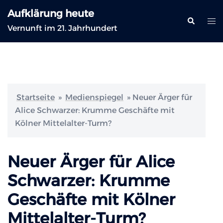
Zum
Aufklärung heute
Inhalt
Suche
Me
Vernunft im 21. Jahrhundert
springen
ums
Startseite
»
Medienspiegel
»
Neuer Ärger für
Alice Schwarzer: Krumme Geschäfte mit
Kölner Mittelalter-Turm?
Neuer Ärger für Alice
Schwarzer: Krumme
Geschäfte mit Kölner
Mittelalter-Turm?