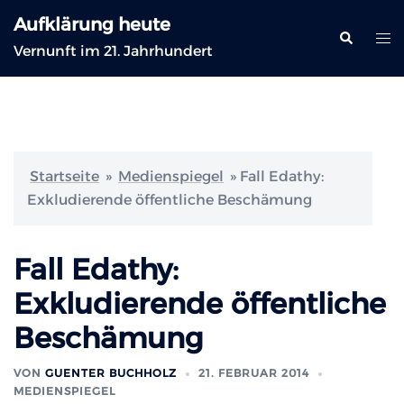
Zum
Aufklärung heute
Inhalt
Suche
Me
Vernunft im 21. Jahrhundert
springen
ums
Startseite
»
Medienspiegel
»
Fall Edathy:
Exkludierende öffentliche Beschämung
Fall Edathy:
Exkludierende öffentliche
Beschämung
VON
GUENTER BUCHHOLZ
21. FEBRUAR 2014
MEDIENSPIEGEL