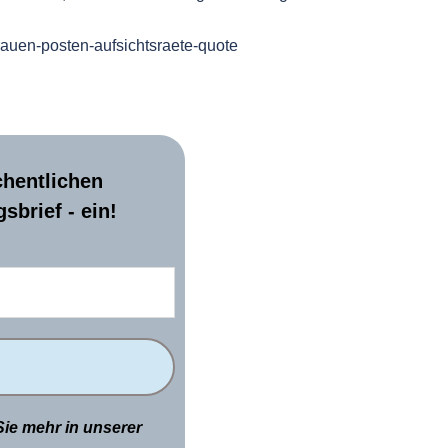
frauen-posten-aufsichtsraete-quote
chentlichen
sbrief - ein!
Sie mehr in unserer