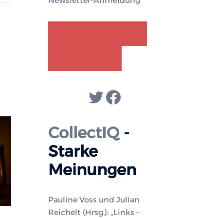
Newsletter-Anmeldung
GENDER-DISKURS
COLLECTIQ
Twitter
Facebook
CollectIQ
-
Starke
Meinungen
Pauline Voss und Julian
Reichelt (Hrsg.): „Links –