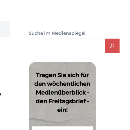
Suche im Medienspiegel
Tragen Sie sich für
den wöchentlichen
Medienüberblick -
u
den Freitagsbrief -
ein!