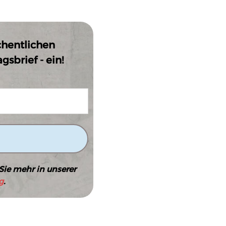
chentlichen
sbrief - ein!
Sie mehr in unserer
g
.