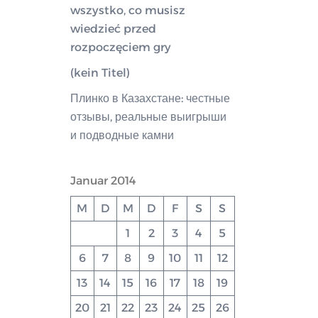
wszystko, co musisz
wiedzieć przed
rozpoczęciem gry
(kein Titel)
Плинко в Казахстане: честные
отзывы, реальные выигрыши
и подводные камни
Januar 2014
M
D
M
D
F
S
S
1
2
3
4
5
6
7
8
9
10
11
12
13
14
15
16
17
18
19
20
21
22
23
24
25
26