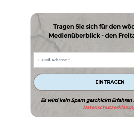
Tragen Sie sich für den wö
Medienüberblick - den Freitag
Es wird kein Spam geschickt! Erfahren 
Datenschutzerklärun