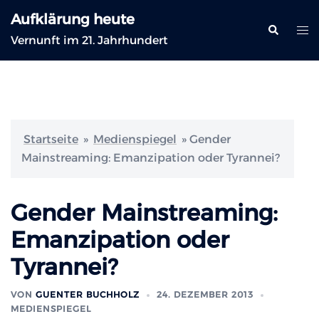
Zum
Aufklärung heute
Inhalt
Suche
Me
Vernunft im 21. Jahrhundert
springen
ums
Startseite
»
Medienspiegel
»
Gender
Mainstreaming: Emanzipation oder Tyrannei?
Gender Mainstreaming:
Emanzipation oder
Tyrannei?
VON
GUENTER BUCHHOLZ
24. DEZEMBER 2013
MEDIENSPIEGEL