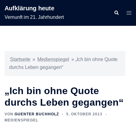
Zum
Aufklärung heute
Inhalt
Suche
Men
Vernunft im 21. Jahrhundert
springen
ums
Startseite
»
Medienspiegel
»
„Ich bin ohne Quote
durchs Leben gegangen“
„Ich bin ohne Quote
durchs Leben gegangen“
VON
GUENTER BUCHHOLZ
5. OKTOBER 2013
MEDIENSPIEGEL