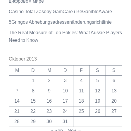
цифровом мире
Casino Total Zasoby GamCare i BeGambleAware
5Gringos Abhebungsadressenänderungsrichtlinie
The Real Measure of Top Pokies: What Aussie Players
Need to Know
Oktober 2013
M
D
M
D
F
S
S
1
2
3
4
5
6
7
8
9
10
11
12
13
14
15
16
17
18
19
20
21
22
23
24
25
26
27
28
29
30
31
« Sep.
Nov. »