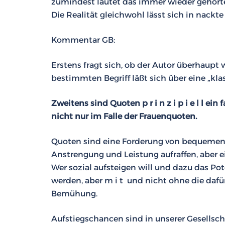
zumindest lautet das immer wieder gehörte
Die Realität gleichwohl lässt sich in nackte
Kommentar GB:
Erstens fragt sich, ob der Autor überhaupt 
bestimmten Begriff läßt sich über eine „kla
Zweitens sind Quoten p r i n z i p i e l l ei
nicht nur im Falle der Frauenquoten.
Quoten sind eine Forderung von bequemen 
Anstrengung und Leistung aufraffen, aber e
Wer sozial aufsteigen will und dazu das Pot
werden, aber m i t und nicht ohne die da
Bemühung.
Aufstiegschancen sind in unserer Gesellscha