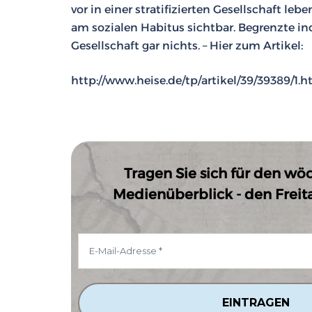
vor in einer stratifizierten Gesellschaft le
am sozialen Habitus sichtbar. Begrenzte ind
Gesellschaft gar nichts. – Hier zum Artikel:
http://www.heise.de/tp/artikel/39/39389/1.h
Tragen Sie sich für den wö
Medienüberblick - den Freitag