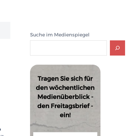
Suche im Medienspiegel
Tragen Sie sich für
den wöchentlichen
Medienüberblick -
den Freitagsbrief -
ein!
o