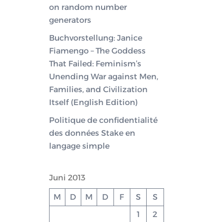
on random number
generators
Buchvorstellung: Janice
Fiamengo – The Goddess
That Failed: Feminism’s
Unending War against Men,
Families, and Civilization
Itself (English Edition)
Politique de confidentialité
des données Stake en
langage simple
Juni 2013
M
D
M
D
F
S
S
1
2