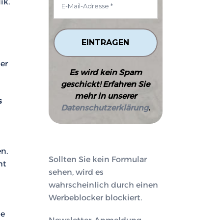
ik.
er
Es wird kein Spam
geschickt! Erfahren Sie
mehr in unserer
s
Datenschutzerklärung
.
n.
Sollten Sie kein Formular
ht
sehen, wird es
wahrscheinlich durch einen
Werbeblocker blockiert.
ie