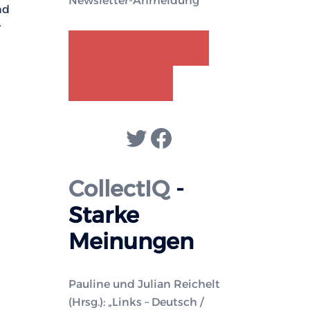
Newsletter-Anmeldung
nd
r
GENDER-DISKURS
COLLECTIQ
Twitter
Facebook
CollectIQ
-
Starke
Meinungen
Pauline und Julian Reichelt
(Hrsg.): „Links – Deutsch /