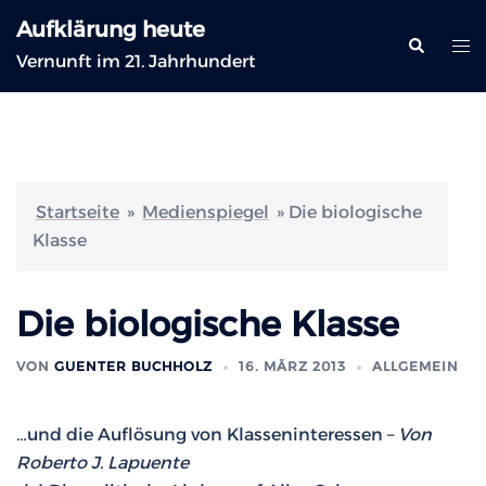
Zum
Aufklärung heute
Inhalt
Suche
Me
Vernunft im 21. Jahrhundert
springen
ums
Startseite
»
Medienspiegel
»
Die biologische
Klasse
Die biologische Klasse
VON
GUENTER BUCHHOLZ
16. MÄRZ 2013
ALLGEMEIN
…und die Auflösung von Klasseninteressen –
Von
Roberto J. Lapuente