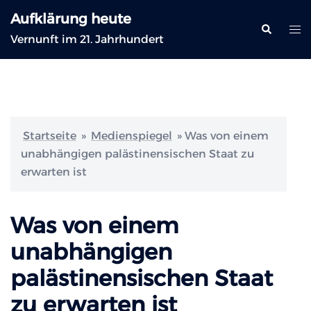
Zum
Aufklärung heute
Inhalt
Suche
Me
Vernunft im 21. Jahrhundert
springen
ums
Startseite
»
Medienspiegel
»
Was von einem
unabhängigen palästinensischen Staat zu
erwarten ist
Was von einem
unabhängigen
palästinensischen Staat
zu erwarten ist