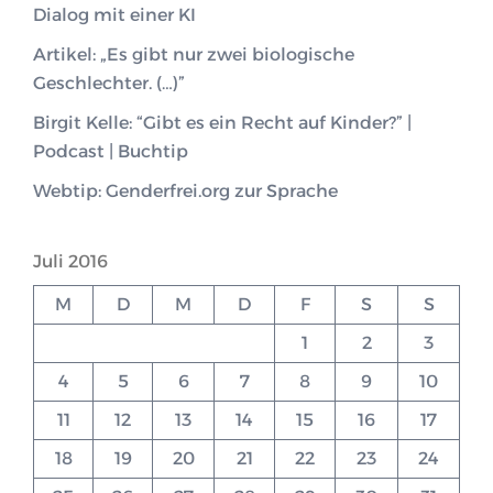
Dialog mit einer KI
Artikel: „Es gibt nur zwei biologische
Geschlechter. (…)”
Birgit Kelle: “Gibt es ein Recht auf Kinder?” |
Podcast | Buchtip
Webtip: Genderfrei.org zur Sprache
Juli 2016
M
D
M
D
F
S
S
1
2
3
4
5
6
7
8
9
10
11
12
13
14
15
16
17
18
19
20
21
22
23
24