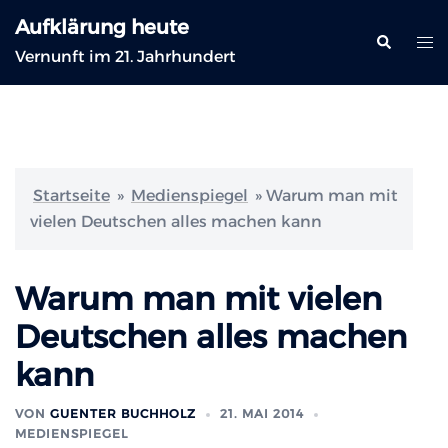
Zum
Aufklärung heute
Inhalt
Suche
Me
Vernunft im 21. Jahrhundert
springen
ums
Startseite
»
Medienspiegel
»
Warum man mit
vielen Deutschen alles machen kann
Warum man mit vielen
Deutschen alles machen
kann
VON
GUENTER BUCHHOLZ
21. MAI 2014
MEDIENSPIEGEL