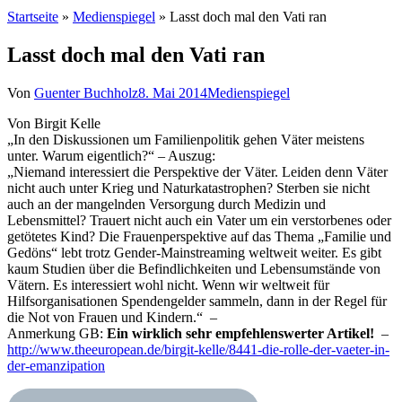
Startseite
»
Medienspiegel
»
Lasst doch mal den Vati ran
Lasst doch mal den Vati ran
Von
Guenter Buchholz
8. Mai 2014
Medienspiegel
Von Birgit Kelle
„In den Diskussionen um Familienpolitik gehen Väter meistens
unter. Warum eigentlich?“ – Auszug:
„Niemand interessiert die Perspektive der Väter. Leiden denn Väter
nicht auch unter Krieg und Naturkatastrophen? Sterben sie nicht
auch an der mangelnden Versorgung durch Medizin und
Lebensmittel? Trauert nicht auch ein Vater um ein verstorbenes oder
getötetes Kind? Die Frauenperspektive auf das Thema „Familie und
Gedöns“ lebt trotz Gender-Mainstreaming weltweit weiter. Es gibt
kaum Studien über die Befindlichkeiten und Lebensumstände von
Vätern. Es interessiert wohl nicht. Wenn wir weltweit für
Hilfsorganisationen Spendengelder sammeln, dann in der Regel für
die Not von Frauen und Kindern.“ –
Anmerkung GB:
Ein wirklich sehr empfehlenswerter Artikel!
–
http://www.theeuropean.de/birgit-kelle/8441-die-rolle-der-vaeter-in-
der-emanzipation