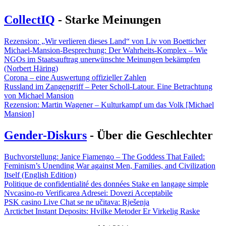
CollectIQ
- Starke Meinungen
Rezension: „Wir verlieren dieses Land“ von Liv von Boetticher
Michael-Mansion-Besprechung: Der Wahrheits-Komplex – Wie
NGOs im Staatsauftrag unerwünschte Meinungen bekämpfen
(Norbert Häring)
Corona – eine Auswertung offizieller Zahlen
Russland im Zangengriff – Peter Scholl-Latour. Eine Betrachtung
von Michael Mansion
Rezension: Martin Wagener – Kulturkampf um das Volk [Michael
Mansion]
Gender-Diskurs
- Über die Geschlechter
Buchvorstellung: Janice Fiamengo – The Goddess That Failed:
Feminism’s Unending War against Men, Families, and Civilization
Itself (English Edition)
Politique de confidentialité des données Stake en langage simple
Nvcasino-ro Verificarea Adresei: Dovezi Acceptabile
PSK casino Live Chat se ne učitava: Rješenja
Arcticbet Instant Deposits: Hvilke Metoder Er Virkelig Raske