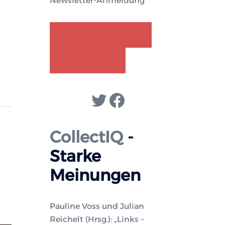
Newsletter-Anmeldung
GENDER-DISKURS
COLLECTIQ
Twitter
Facebook
CollectIQ
-
Starke
Meinungen
Pauline Voss und Julian
Reichelt (Hrsg.): „Links –