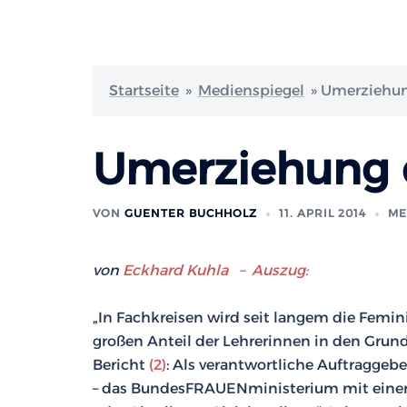
Startseite
»
Medienspiegel
»
Umerziehun
Umerziehung 
VON
GUENTER BUCHHOLZ
11. APRIL 2014
ME
von
Eckhard Kuhla – Auszug:
„In Fachkreisen wird seit langem die Femin
großen Anteil der Lehrerinnen in den Grunds
Bericht
(2)
: Als verantwortliche Auftraggebe
– das BundesFRAUENministerium mit einer