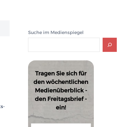
Suche im Medienspiegel
Tragen Sie sich für
den wöchentlichen
Medienüberblick -
den Freitagsbrief -
n
ts-
ein!