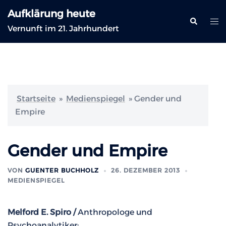
Zum
Aufklärung heute
Inhalt
Suche
Me
Vernunft im 21. Jahrhundert
springen
ums
Startseite
»
Medienspiegel
»
Gender und
Empire
Gender und Empire
VON
GUENTER BUCHHOLZ
26. DEZEMBER 2013
MEDIENSPIEGEL
Melford E. Spiro /
Anthropologe und
Psychoanalytiker: