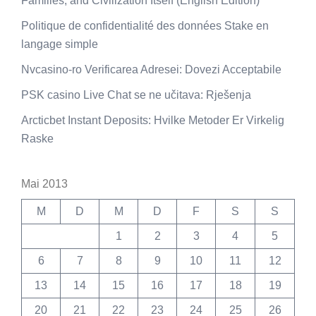
Families, and Civilization Itself (English Edition)
Politique de confidentialité des données Stake en
langage simple
Nvcasino-ro Verificarea Adresei: Dovezi Acceptabile
PSK casino Live Chat se ne učitava: Rješenja
Arcticbet Instant Deposits: Hvilke Metoder Er Virkelig
Raske
Mai 2013
M
D
M
D
F
S
S
1
2
3
4
5
6
7
8
9
10
11
12
13
14
15
16
17
18
19
20
21
22
23
24
25
26