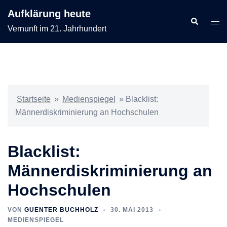
Zum
Aufklärung heute
Inhalt
Suche
Men
Vernunft im 21. Jahrhundert
springen
ums
Startseite
»
Medienspiegel
»
Blacklist:
Männerdiskriminierung an Hochschulen
Blacklist:
Männerdiskriminierung an
Hochschulen
VON
GUENTER BUCHHOLZ
30. MAI 2013
MEDIENSPIEGEL