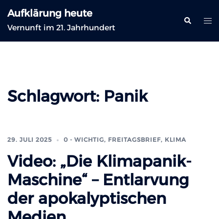
Zum
Aufklärung heute
Inhalt
Suche
Me
Vernunft im 21. Jahrhundert
springen
ums
Schlagwort:
Panik
29. JULI 2025
0 - WICHTIG
,
FREITAGSBRIEF
,
KLIMA
Video: „Die Klimapanik-
Maschine“ – Entlarvung
der apokalyptischen
Medien